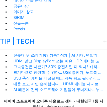
네이버 한글 문서 서식
공유마당
이미지 창고
BBOM
산돌구름
Pexels
TIP | TECH
전봇대 위 쓰레기통? 깡통? 정체 | AI 시대, 변압기가 주목받는 이유
HDMI 말고 DisplayPort 쓰는 이유… DP 케이블 고를 때 진짜 봐야 할 것
고속충전은 나쁜가? 80% 충전하면 다 되나? 배터리 충전 오해와 진실 총정리
크기만으로 판단할 수 없다... USB 충전기, 노트북 충전 어댑터 | 벽돌 어댑터가 사라지지 않는 이유
USB 충전 케이블 터졌을 때… 계속 써도 될까? 상황 별 정리, 꿀팁까지 모음
대충 보고 사면 손해봅니다... HDMI 케이블 제대로 고르는 법 | 2.1 함정부터 4K 120Hz 실패 이유까지
AI 때문에 진짜 소프트웨어 기업들이 무너지나... 누가 무너지고 누가 더 강해지는가 | OpenClaw | Claude Cowork | NanoBanana 2
네이버 소프트웨어 오마주 다운로드 센터 - 대한민국 1등 자
료실
All rights reserved.