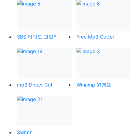
SBS 라디오 고릴라
Free Mp3 Cutter
mp3 Direct Cut
Winamp 윈앰프
Switch