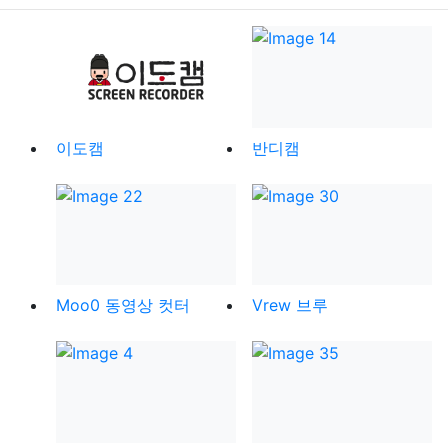
이도캠
반디캠
Moo0 동영상 컷터
Vrew 브루