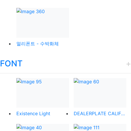
얼리폰트 - 수박화체
FONT
Existence Light
DEALERPLATE CALIFORNIA