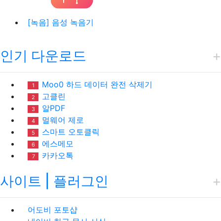
[녹음] 음성 녹음기
인기 다운로드
Moo0 하드 데이터 완전 삭제기
1
고클린
2
알PDF
3
멀웨어 제로
4
스마트 오토클릭
5
에스메모
6
카카오톡
7
사이트 | 플러그인
어도비 포토샵