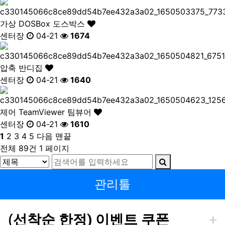
가상
DOSBox 도스박스
센터장
04-21
1674
압축
반디집
센터장
04-21
1640
제어
TeamViewer 팀뷰어
센터장
04-21
1610
1
2
3
4
5
다음
맨끝
전체 89건
1 페이지
관리툴
(선착순 한정) 이벤트 쿠폰