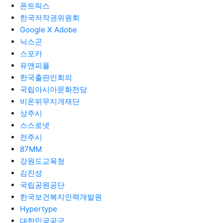
폰트릭스
한국저작권위원회
Google X Adobe
닉스곤
스포카
유앤피플
한국출판인회의
국립아시아문화전당
비온뒤무지개재단
상주시
스스로넷
전주시
87MM
강원도교육청
김진성
국립공원공단
한국보건복지인력개발원
Hypertype
대한민국공군