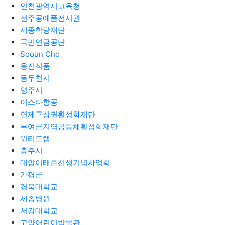
인천광역시교육청
전주공예품전시관
세종학당재단
국민연금공단
Sooun Cho
웅진식품
동두천시
영주시
이스타항공
연제구상권활성화재단
부여군지역공동체활성화재단
원티드랩
충주시
대암이태준선생기념사업회
가평군
경북대학교
세종병원
서강대학교
고양어린이박물관