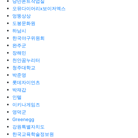
낭만폰트작업실
오뮤다이어리x보이저엑스
엉뚱상상
도봉문화원
하남시
한국야구위원회
완주군
장해민
천안꿈누리터
청주대학교
박준영
롯데자이언츠
박재갑
인텔
이키나게임즈
영덕군
Greenegg
강원특별자치도
한국교육학술정보원