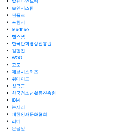
발렌타인드림
솔인시스템
펀플로
포천시
leedheo
헬스셋
한국만화영상진흥원
길형진
WOO
고도
데브시스터즈
위메이드
칠곡군
한국청소년활동진흥원
IBM
눈서리
대한인쇄문화협회
리디
온글잎