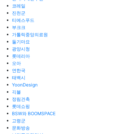
코레일
진천군
티에스푸드
부크크
가톨릭중앙의료원
둘기마요
광양시청
롯데리아
오아
연한국
태백시
YoonDesign
긱블
정림건축
롯데쇼핑
BSW와 BOOMSPACE
고령군
문화방송