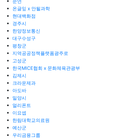
준연
온글잎 x 안될과학
현대백화점
경주시
한양정보통신
대구수성구
평창군
지역공공정책플랫폼광주로
고성군
한국MICE협회 x 문화체육관광부
김제시
크라운제과
아도바
밀양시
얼리폰트
이요셉
한림대학교의료원
예산군
우리금융그룹