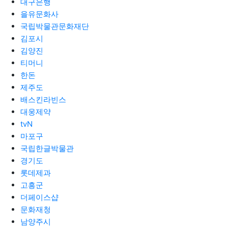
대구은행
을유문화사
국립박물관문화재단
김포시
김양진
티머니
한돈
제주도
배스킨라빈스
대웅제약
tvN
마포구
국립한글박물관
경기도
롯데제과
고흥군
더페이스샵
문화재청
남양주시