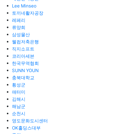
Lee Minseo
토끼네활자공장
레페리
류양희
삼성물산
웰컴저축은행
직지소프트
코리아세븐
한국무역협회
SUNN YOUN
충북대학교
횡성군
애터미
김해시
해남군
순천시
영도문화도시센터
OK홀딩스대부