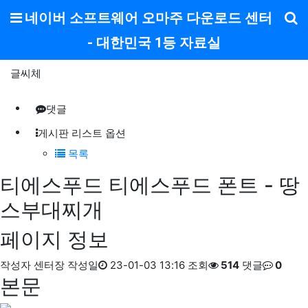
메뉴
네이버 소프트웨어 오마주 다운로드 센터
- 대한민국 1등 자료실
글씨체
댓글
게시판 리스트 옵션
목록
티에스푸드
티에스푸드 폰트 - 땅
스부대찌개
페이지 정보
작성자
센터장
작성일
23-01-03 13:16
조회
514
댓글
0
본문