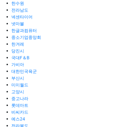
한수원
전라남도
넥센타이어
넷마블
한글과컴퓨터
중소기업중앙회
한겨레
당진시
국대F＆B
가비아
대한민국육군
부산시
미미월드
고양시
중고나라
롯데마트
비씨카드
예스24
전라북도