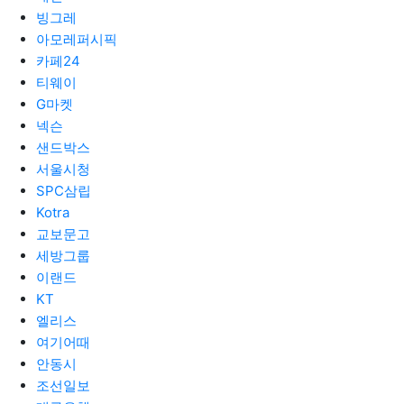
빙그레
아모레퍼시픽
카페24
티웨이
G마켓
넥슨
샌드박스
서울시청
SPC삼립
Kotra
교보문고
세방그룹
이랜드
KT
엘리스
여기어때
안동시
조선일보