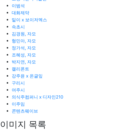
이범석
대화제약
밑이 x 보이저엑스
속초시
김경원, 자모
형민아, 자모
정가석, 자모
조혜성, 자모
박지연, 자모
캘리폰트
강주윤 x 온글잎
구리시
여주시
의식주컴퍼니 x 디자인210
이주임
콘텐츠웨이브
이미지 목록