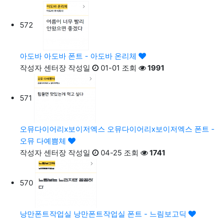
572
아도바
아도바 폰트 - 아도바 온리체
작성자
센터장
작성일
01-01
조회
1991
571
오뮤다이어리x보이저엑스
오뮤다이어리x보이저엑스 폰트 -
오뮤 다예쁨체
작성자
센터장
작성일
04-25
조회
1741
570
낭만폰트작업실
낭만폰트작업실 폰트 - 느림보고딕